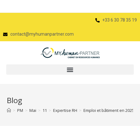
+33 6 30 78 35 19
contact@myhumanpartner.com
Blog
>
PM
>
Mai
>
11
>
Expertise RH
>
Emploi et bâtiment en 2025 :