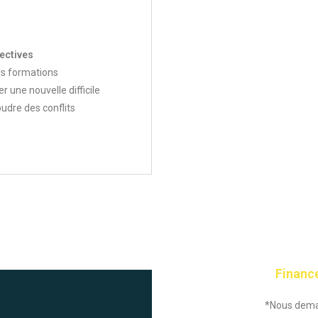
lectives
es formations
une nouvelle difficile
udre des conflits
Financ
*Nous deman