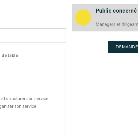
Public concerné
Managers et dirigean
DEMANDE
 de table
et structurer son service
rganiser son service