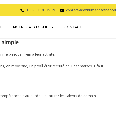
+33 6 30 78 35 19
contact@myhumanpartner.c
RH
NOTRE CATALOGUE
CONTACT
i simple
e principal frein à leur activité.
s, en moyenne, un profil était recruté en 12 semaines, il faut
ompétences d’aujourd’hui et attirer les talents de demain.