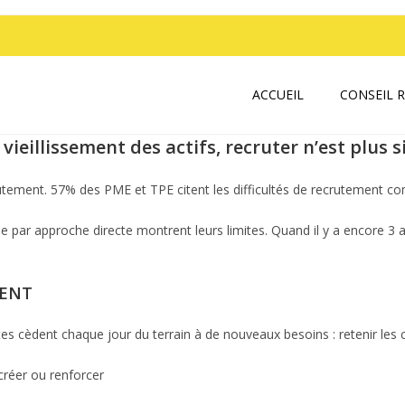
ACCUEIL
CONSEIL 
eillissement des actifs, recruter n’est plus s
utement. 57% des PME et TPE citent les difficultés de recrutement comm
 par approche directe montrent leurs limites. Quand il y a encore 3 an
MENT
s cèdent chaque jour du terrain à de nouveaux besoins : retenir les c
créer ou renforcer